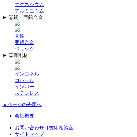
マグネシウム
アルミニウム
► ②銅・亜鉛合金
真鍮
亜鉛合金
ベリック
► ③難削材
インコネル
コバール
インバー
ステンレス
▲ページの先頭へ
会社概要
お問い合わせ［技術相談室］
サイトマップ