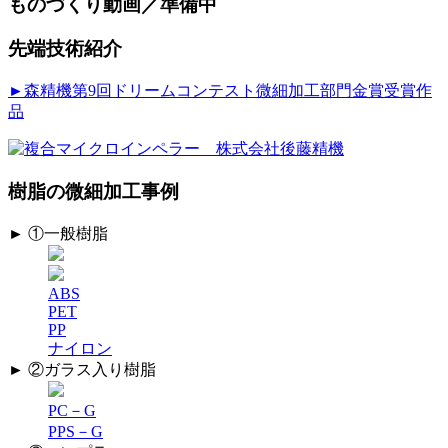
ものづくり動画／準備中
先端技術紹介
►森精機第9回ドリームコンテスト微細加工部門金賞受賞作
品
樹脂の微細加工事例
► ①一般樹脂
ABS
PET
PP
ナイロン
► ②ガラス入り樹脂
PC－G
PPS－G