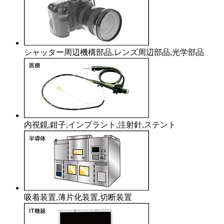
シャッター周辺機構部品,レンズ周辺部品,光学部品
内視鏡,鉗子,インプラント,注射針,ステント
吸着装置,薄片化装置,切断装置