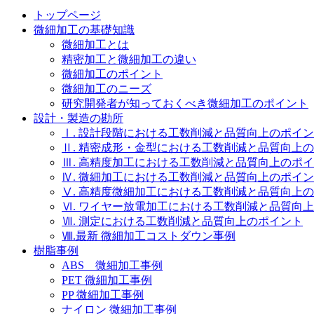
トップページ
微細加工の基礎知識
微細加工とは
精密加工と微細加工の違い
微細加工のポイント
微細加工のニーズ
研究開発者が知っておくべき微細加工のポイント
設計・製造の勘所
Ⅰ. 設計段階における工数削減と品質向上のポイ
Ⅱ. 精密成形・金型における工数削減と品質向上
Ⅲ. 高精度加工における工数削減と品質向上のポ
Ⅳ. 微細加工における工数削減と品質向上のポイ
Ⅴ. 高精度微細加工における工数削減と品質向上
Ⅵ. ワイヤー放電加工における工数削減と品質向
Ⅶ. 測定における工数削減と品質向上のポイント
Ⅷ.最新 微細加工コストダウン事例
樹脂事例
ABS 微細加工事例
PET 微細加工事例
PP 微細加工事例
ナイロン 微細加工事例