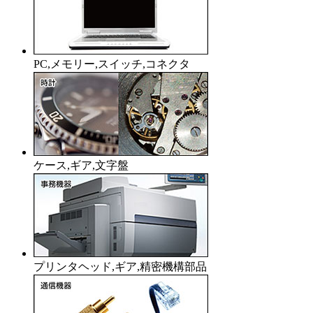
PC,メモリー,スイッチ,コネクタ
ケース,ギア,文字盤
プリンタヘッド,ギア,精密機構部品