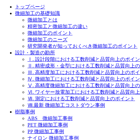
トップページ
微細加工の基礎知識
微細加工とは
精密加工と微細加工の違い
微細加工のポイント
微細加工のニーズ
研究開発者が知っておくべき微細加工のポイント
設計・製造の勘所
Ⅰ. 設計段階における工数削減と品質向上のポイ
Ⅱ. 精密成形・金型における工数削減と品質向上
Ⅲ. 高精度加工における工数削減と品質向上のポ
Ⅳ. 微細加工における工数削減と品質向上のポイ
Ⅴ. 高精度微細加工における工数削減と品質向上
Ⅵ. ワイヤー放電加工における工数削減と品質向
Ⅶ. 測定における工数削減と品質向上のポイント
Ⅷ.最新 微細加工コストダウン事例
樹脂事例
ABS 微細加工事例
PET 微細加工事例
PP 微細加工事例
ナイロン 微細加工事例