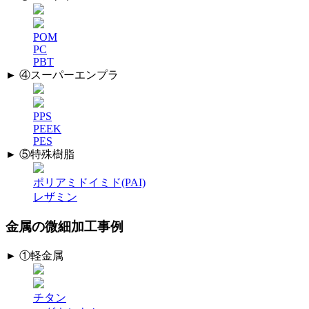
POM
PC
PBT
► ④スーパーエンプラ
PPS
PEEK
PES
► ⑤特殊樹脂
ポリアミドイミド(PAI)
レザミン
金属の微細加工事例
► ①軽金属
チタン