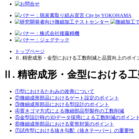
トップページ
Ⅱ. 精密成形・金型における工数削減と品質向上のポイ
Ⅱ. 精密成形・金型における
①型におけるたわみの改善について
②微細成形部品におけるゲート設定のポイント
③微細成形部品における型設計のポイント
④置きゴマ方式による微細部品型製作の工数削減
⑤金型設計時の3Dデータ採用による工数削減のポイン
⑥微細成形部品における変形対策のポイント
⑦試作型における抜き勾配（抜きテーパー）の重要性