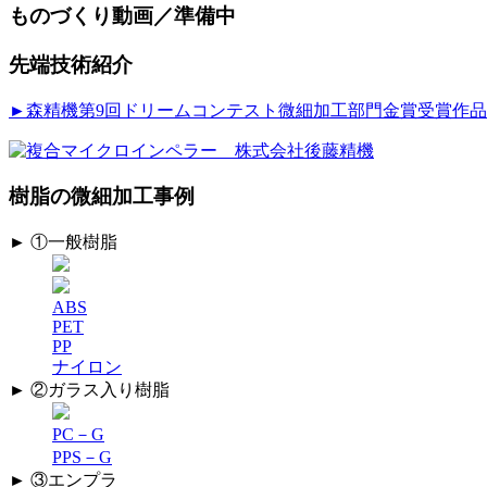
ものづくり動画／準備中
先端技術紹介
►森精機第9回ドリームコンテスト微細加工部門金賞受賞作品
樹脂の微細加工事例
► ①一般樹脂
ABS
PET
PP
ナイロン
► ②ガラス入り樹脂
PC－G
PPS－G
► ③エンプラ