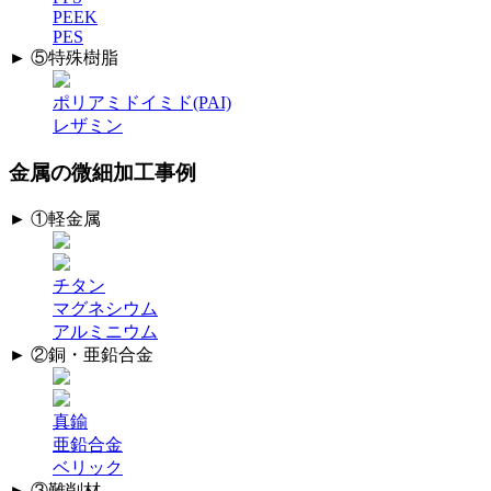
PEEK
PES
► ⑤特殊樹脂
ポリアミドイミド(PAI)
レザミン
金属の微細加工事例
► ①軽金属
チタン
マグネシウム
アルミニウム
► ②銅・亜鉛合金
真鍮
亜鉛合金
ベリック
► ③難削材