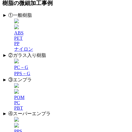
樹脂の微細加工事例
► ①一般樹脂
ABS
PET
PP
ナイロン
► ②ガラス入り樹脂
PC－G
PPS－G
► ③エンプラ
POM
PC
PBT
► ④スーパーエンプラ
PPS