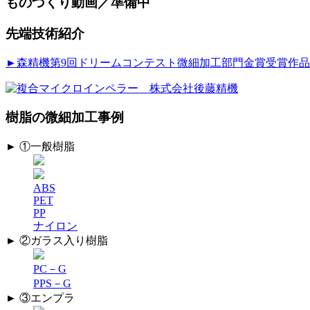
ものづくり動画／準備中
先端技術紹介
►森精機第9回ドリームコンテスト微細加工部門金賞受賞作品
樹脂の微細加工事例
► ①一般樹脂
ABS
PET
PP
ナイロン
► ②ガラス入り樹脂
PC－G
PPS－G
► ③エンプラ