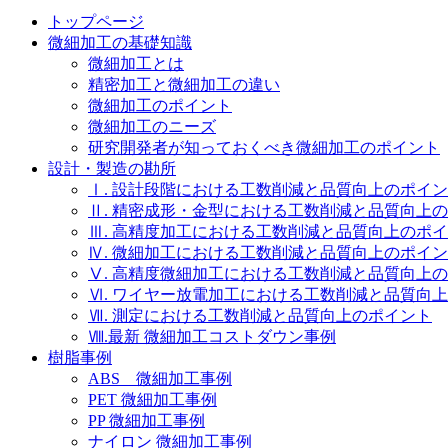
トップページ
微細加工の基礎知識
微細加工とは
精密加工と微細加工の違い
微細加工のポイント
微細加工のニーズ
研究開発者が知っておくべき微細加工のポイント
設計・製造の勘所
Ⅰ. 設計段階における工数削減と品質向上のポイ
Ⅱ. 精密成形・金型における工数削減と品質向上
Ⅲ. 高精度加工における工数削減と品質向上のポ
Ⅳ. 微細加工における工数削減と品質向上のポイ
Ⅴ. 高精度微細加工における工数削減と品質向上
Ⅵ. ワイヤー放電加工における工数削減と品質向
Ⅶ. 測定における工数削減と品質向上のポイント
Ⅷ.最新 微細加工コストダウン事例
樹脂事例
ABS 微細加工事例
PET 微細加工事例
PP 微細加工事例
ナイロン 微細加工事例