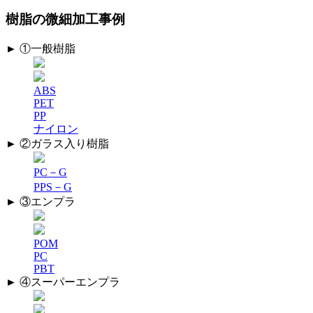
樹脂の微細加工事例
► ①一般樹脂
ABS
PET
PP
ナイロン
► ②ガラス入り樹脂
PC－G
PPS－G
► ③エンプラ
POM
PC
PBT
► ④スーパーエンプラ