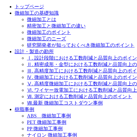
トップページ
微細加工の基礎知識
微細加工とは
精密加工と微細加工の違い
微細加工のポイント
微細加工のニーズ
研究開発者が知っておくべき微細加工のポイント
設計・製造の勘所
Ⅰ. 設計段階における工数削減と品質向上のポイ
Ⅱ. 精密成形・金型における工数削減と品質向上
Ⅲ. 高精度加工における工数削減と品質向上のポ
Ⅳ. 微細加工における工数削減と品質向上のポイ
Ⅴ. 高精度微細加工における工数削減と品質向上
Ⅵ. ワイヤー放電加工における工数削減と品質向
Ⅶ. 測定における工数削減と品質向上のポイント
Ⅷ.最新 微細加工コストダウン事例
樹脂事例
ABS 微細加工事例
PET 微細加工事例
PP 微細加工事例
ナイロン 微細加工事例