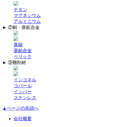
チタン
マグネシウム
アルミニウム
► ②銅・亜鉛合金
真鍮
亜鉛合金
ベリック
► ③難削材
インコネル
コバール
インバー
ステンレス
▲ページの先頭へ
会社概要