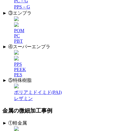
PC－G
PPS－G
► ③エンプラ
POM
PC
PBT
► ④スーパーエンプラ
PPS
PEEK
PES
► ⑤特殊樹脂
ポリアミドイミド(PAI)
レザミン
金属の微細加工事例
► ①軽金属