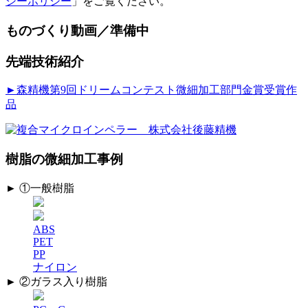
シーポリシー
」をご覧ください。
ものづくり動画／準備中
先端技術紹介
►森精機第9回ドリームコンテスト微細加工部門金賞受賞作
品
樹脂の微細加工事例
► ①一般樹脂
ABS
PET
PP
ナイロン
► ②ガラス入り樹脂