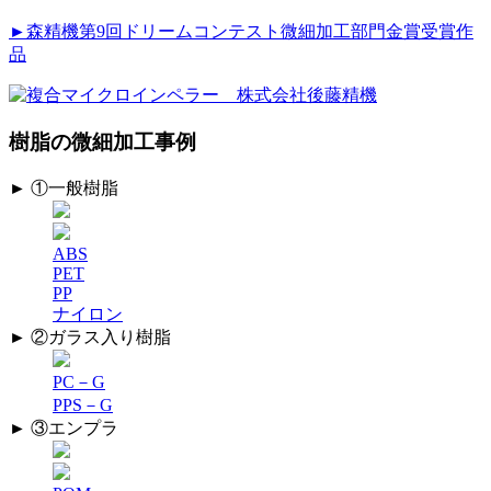
►森精機第9回ドリームコンテスト微細加工部門金賞受賞作
品
樹脂の微細加工事例
► ①一般樹脂
ABS
PET
PP
ナイロン
► ②ガラス入り樹脂
PC－G
PPS－G
► ③エンプラ