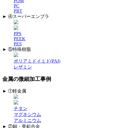
POM
PC
PBT
► ④スーパーエンプラ
PPS
PEEK
PES
► ⑤特殊樹脂
ポリアミドイミド(PAI)
レザミン
金属の微細加工事例
► ①軽金属
チタン
マグネシウム
アルミニウム
► ②銅・亜鉛合金