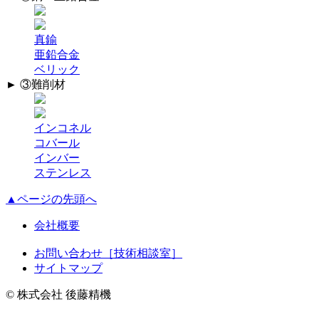
真鍮
亜鉛合金
ベリック
► ③難削材
インコネル
コバール
インバー
ステンレス
▲ページの先頭へ
会社概要
お問い合わせ［技術相談室］
サイトマップ
© 株式会社 後藤精機