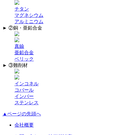
チタン
マグネシウム
アルミニウム
► ②銅・亜鉛合金
真鍮
亜鉛合金
ベリック
► ③難削材
インコネル
コバール
インバー
ステンレス
▲ページの先頭へ
会社概要