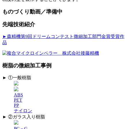
ものづくり動画／準備中
先端技術紹介
►森精機第9回ドリームコンテスト微細加工部門金賞受賞作
品
樹脂の微細加工事例
► ①一般樹脂
ABS
PET
PP
ナイロン
► ②ガラス入り樹脂
PC－G