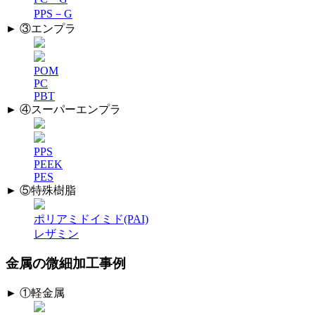
PPS－G
► ③エンプラ
POM
PC
PBT
► ④スーパーエンプラ
PPS
PEEK
PES
► ⑤特殊樹脂
ポリアミドイミド(PAI)
レザミン
金属の微細加工事例
► ①軽金属