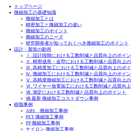
トップページ
微細加工の基礎知識
微細加工とは
精密加工と微細加工の違い
微細加工のポイント
微細加工のニーズ
研究開発者が知っておくべき微細加工のポイント
設計・製造の勘所
Ⅰ. 設計段階における工数削減と品質向上のポイ
Ⅱ. 精密成形・金型における工数削減と品質向上
Ⅲ. 高精度加工における工数削減と品質向上のポ
Ⅳ. 微細加工における工数削減と品質向上のポイ
Ⅴ. 高精度微細加工における工数削減と品質向上
Ⅵ. ワイヤー放電加工における工数削減と品質向
Ⅶ. 測定における工数削減と品質向上のポイント
Ⅷ.最新 微細加工コストダウン事例
樹脂事例
ABS 微細加工事例
PET 微細加工事例
PP 微細加工事例
ナイロン 微細加工事例