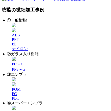
樹脂の微細加工事例
► ①一般樹脂
ABS
PET
PP
ナイロン
► ②ガラス入り樹脂
PC－G
PPS－G
► ③エンプラ
POM
PC
PBT
► ④スーパーエンプラ