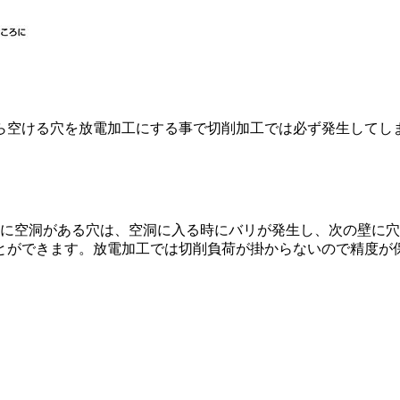
ら空ける穴を放電加工にする事で切削加工では必ず発生してし
中に空洞がある穴は、空洞に入る時にバリが発生し、次の壁に
とができます。放電加工では切削負荷が掛からないので精度が