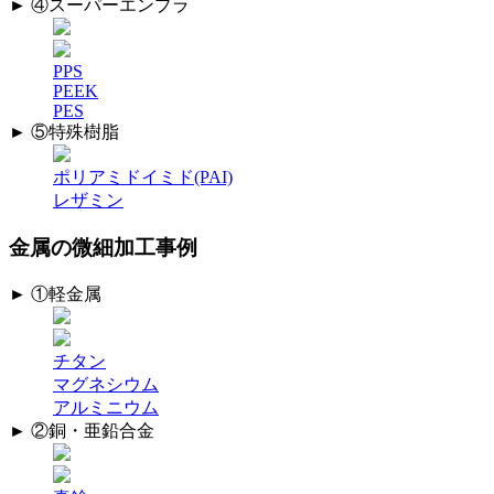
► ④スーパーエンプラ
PPS
PEEK
PES
► ⑤特殊樹脂
ポリアミドイミド(PAI)
レザミン
金属の微細加工事例
► ①軽金属
チタン
マグネシウム
アルミニウム
► ②銅・亜鉛合金