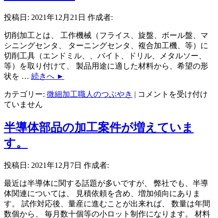
加
工？
投稿日:
2021年12月21日
作成者:
旋
盤
切削加工とは、 工作機械（フライス、旋盤、ボール盤、マ
加
シニングセンタ、 ターニングセンタ、複合加工機、等）に
工？
切削工具（エンドミル、、バイト、ドリル、メタルソー、
と
等）を取り付けて、 製品用途に適した材料から、希望の形
は
状を …
続きへ
►
は
切
カテゴリー:
微細加工職人のつぶやき
|
コメントを受け付け
削
ていません
加
工
半導体部品の加工案件が増えていま
と
す。
は
は
投稿日:
2021年12月7日
作成者:
最近は半導体に関する話題が多いですが、 弊社でも、半導
体関連については、 見積依頼を含め、増加傾向にありま
す。 試作対応後、量産に進むことが出来れば、 数量は年間
数個から、 毎月数十個等の小ロット制作になります。 材料