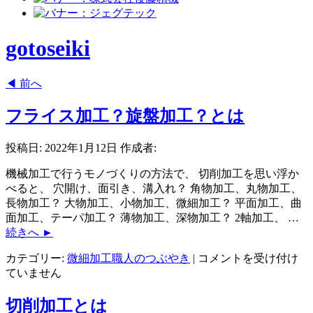
gotoseiki
◀
前へ
フライス加工？旋盤加工？とは
投稿日:
2022年1月12日
作成者:
機械加工で行うモノづくりの方法で、 切削加工を思い浮か
べると、 穴開け、面引き、溝入れ？ 角物加工、丸物加工、
長物加工？ 大物加工、小物加工、微細加工？ 平面加工、曲
面加工、テーパ加工？ 薄物加工、深物加工？ 2軸加工、 …
続きへ
►
フ
カテゴリー:
微細加工職人のつぶやき
|
コメントを受け付け
ラ
ていません
イ
ス
切削加工とは