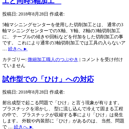
工と同時5軸加工
お
け
投稿日:
2018年8月28日
作成者:
る
隅
5軸マシニングセンターを使用した切削加工とは、 通常の3
R
軸マシニングセンターでのX軸、Y軸、Z軸の3軸切削加工
と
に、 テーブルの傾きや回転などを付加をした切削加工の事
は。
です。 これにより通常の3軸切削加工では工具の入らないア
大
…
続きへ
►
は
小
マ
カテゴリー:
微細加工職人のつぶやき
|
コメントを受け付け
を
シ
ていません
兼
ニ
ね
ン
試作型での「ひけ」への対応
な
グ
い
セ
の
投稿日:
2018年8月28日
作成者:
ン
で
タ
射出成型で起こる問題で「ひけ」と言う現象が有ります。
す。
ー
プラスチックを溶かし、 型に流し込んで冷えて固まる工程
は
に
の中で、 プラスチックが収縮する事により「ひけ」は発生
よ
します。 外観や内装部に「ひけ」があるのは、 当然、問題
る
で …
続きへ
►