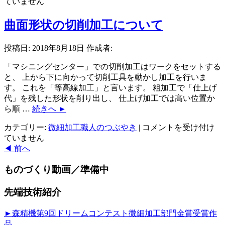
作
ていません
型
に
曲面形状の切削加工について
お
け
投稿日:
2018年8月18日
作成者:
る
サ
「マシニングセンター」での切削加工はワークをセットする
ブ
と、 上から下に向かって切削工具を動かし加工を行いま
マ
す。 これを「等高線加工」と言います。 粗加工で「仕上げ
リ
代」を残した形状を削り出し、 仕上げ加工では高い位置か
ン
ら順 …
続きへ
►
ゲ
曲
カテゴリー:
微細加工職人のつぶやき
|
コメントを受け付け
ー
面
ていません
ト
形
◀
前へ
に
状
つ
ものづくり動画／準備中
の
い
切
て
削
は
先端技術紹介
加
工
►森精機第9回ドリームコンテスト微細加工部門金賞受賞作
に
品