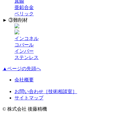
真鍮
亜鉛合金
ベリック
► ③難削材
インコネル
コバール
インバー
ステンレス
▲ページの先頭へ
会社概要
お問い合わせ［技術相談室］
サイトマップ
© 株式会社 後藤精機