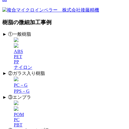
つ
い
て
樹脂の微細加工事例
は
► ①一般樹脂
ABS
PET
PP
ナイロン
► ②ガラス入り樹脂
PC－G
PPS－G
► ③エンプラ
POM
PC
PBT