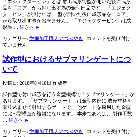
「エジェクターピン」とは 射出成形で型が開いた後に成形
し
品を「コア」から押し出す為の金型部品です。 「エジェク
た
ターピン」が無ければ、 型が開いた後に成形品を「コア」
測
から取リ出す事が出来ません。 「エジェクターピン」は成
定
形品 …
続きへ
►
の
エ
カテゴリー:
微細加工職人のつぶやき
|
コメントを受け付け
注
ジ
ていません
意
ェ
点
ク
は
試作型におけるサブマリンゲートにつ
タ
いて
ー
ピ
投稿日:
2018年8月18日
作成者:
ン
の
試作型で射出成形を行う金型機構で「サブマリンゲート」が
配
あります。 「サブマリンゲート」は金型内部に 成形材料を
置
潜り込ませて射出するゲートで、 他ゲートを採用した金型
と
に比べ型構造が複雑になります。 本来であれば、 製作工数
注
…
続きへ
►
意
点
試
カテゴリー:
微細加工職人のつぶやき
|
コメントを受け付け
は