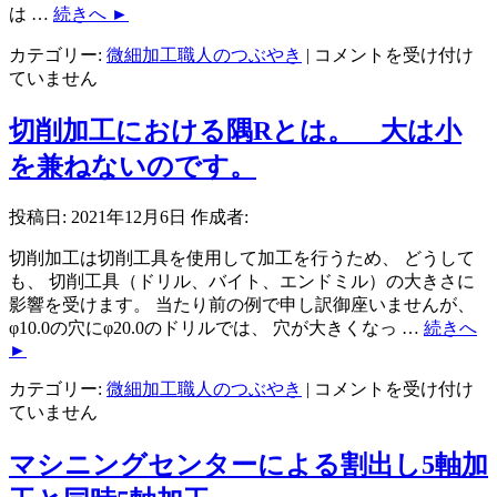
は …
続きへ
►
半
カテゴリー:
微細加工職人のつぶやき
|
コメントを受け付け
導
ていません
体
部
切削加工における隅Rとは。 大は小
品
を兼ねないのです。
の
加
投稿日:
2021年12月6日
作成者:
工
案
切削加工は切削工具を使用して加工を行うため、 どうして
件
も、 切削工具（ドリル、バイト、エンドミル）の大きさに
が
影響を受けます。 当たり前の例で申し訳御座いませんが、
増
φ10.0の穴にφ20.0のドリルでは、 穴が大きくなっ …
続きへ
え
►
て
い
切
カテゴリー:
微細加工職人のつぶやき
|
コメントを受け付け
ま
削
ていません
す。
加
は
工
マシニングセンターによる割出し5軸加
に