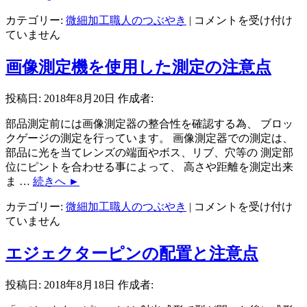
割
試
カテゴリー:
微細加工職人のつぶやき
|
コメントを受け付け
出
作
ていません
し
型
5
軸
で
画像測定機を使用した測定の注意点
加
の
工
「ひ
投稿日:
2018年8月20日
作成者:
と
け」
同
へ
部品測定前には画像測定器の整合性を確認する為、 ブロッ
時
の
クゲージの測定を行っています。 画像測定器での測定は、
5
対
部品に光を当てレンズの端面やボス、リブ、穴等の 測定部
軸
応
位にピントを合わせる事によって、 高さや距離を測定出来
加
は
ま …
続きへ
►
工
は
画
カテゴリー:
微細加工職人のつぶやき
|
コメントを受け付け
像
ていません
測
定
エジェクターピンの配置と注意点
機
を
投稿日:
2018年8月18日
作成者:
使
用