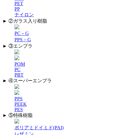
PET
PP
ナイロン
► ②ガラス入り樹脂
PC－G
PPS－G
► ③エンプラ
POM
PC
PBT
► ④スーパーエンプラ
PPS
PEEK
PES
► ⑤特殊樹脂
ポリアミドイミド(PAI)
レザミン