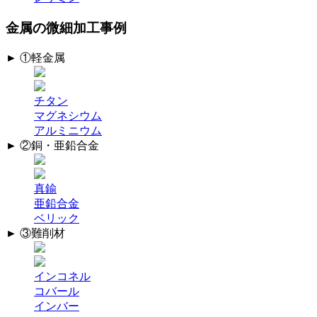
金属の微細加工事例
► ①軽金属
チタン
マグネシウム
アルミニウム
► ②銅・亜鉛合金
真鍮
亜鉛合金
ベリック
► ③難削材
インコネル
コバール
インバー