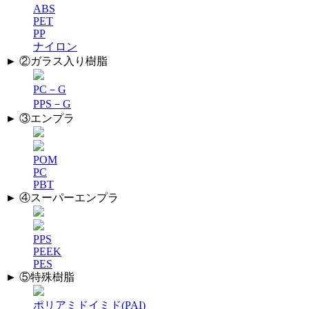
ABS
PET
PP
ナイロン
► ②ガラス入り樹脂
PC－G
PPS－G
► ③エンプラ
POM
PC
PBT
► ④スーパーエンプラ
PPS
PEEK
PES
► ⑤特殊樹脂
ポリアミドイミド(PAI)