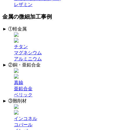
レザミン
金属の微細加工事例
► ①軽金属
チタン
マグネシウム
アルミニウム
► ②銅・亜鉛合金
真鍮
亜鉛合金
ベリック
► ③難削材
インコネル
コバール