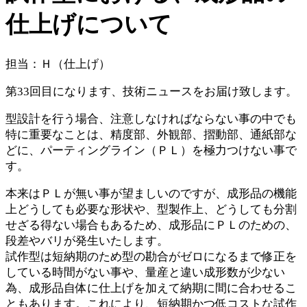
仕上げについて
担当：Ｈ（仕上げ）
第33回目になります、技術ニュースをお届け致します。
型設計を行う場合、注意しなければならない事の中でも
特に重要なことは、精度部、外観部、摺動部、通紙部な
どに、パーティングライン（ＰＬ）を極力つけない事で
す。
本来はＰＬが無い事が望ましいのですが、成形品の機能
上どうしても必要な形状や、型製作上、どうしても分割
せざる得ない場合もあるため、成形品にＰＬのための、
段差やバリが発生いたします。
試作型は短納期のため型の勘合がゼロになるまで修正を
している時間がない事や、量産と違い成形数が少ない
為、成形品自体に仕上げを加えて納期に間に合わせるこ
ともあります。これにより、短納期かつ低コストな試作