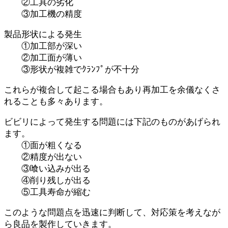
②工具の劣化
③加工機の精度
製品形状による発生
①加工部が深い
②加工面が薄い
③形状が複雑でｸﾗﾝﾌﾟが不十分
これらが複合して起こる場合もあり再加工を余儀なくさ
れることも多々あります。
ビビリによって発生する問題には下記のものがあげられ
ます。
①面が粗くなる
②精度が出ない
③喰い込みが出る
④削り残しが出る
⑤工具寿命が縮む
このような問題点を迅速に判断して、対応策を考えなが
ら良品を製作していきます。