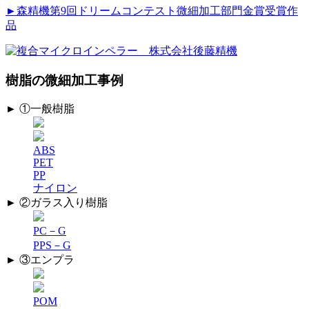
►森精機第9回ドリームコンテスト微細加工部門金賞受賞作
品
樹脂の微細加工事例
► ①一般樹脂
ABS
PET
PP
ナイロン
► ②ガラス入り樹脂
PC－G
PPS－G
► ③エンプラ
POM