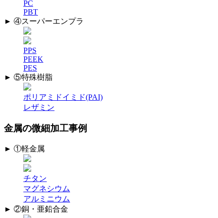
PC
PBT
► ④スーパーエンプラ
PPS
PEEK
PES
► ⑤特殊樹脂
ポリアミドイミド(PAI)
レザミン
金属の微細加工事例
► ①軽金属
チタン
マグネシウム
アルミニウム
► ②銅・亜鉛合金