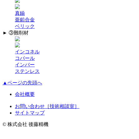
真鍮
亜鉛合金
ベリック
► ③難削材
インコネル
コバール
インバー
ステンレス
▲ページの先頭へ
会社概要
お問い合わせ［技術相談室］
サイトマップ
© 株式会社 後藤精機