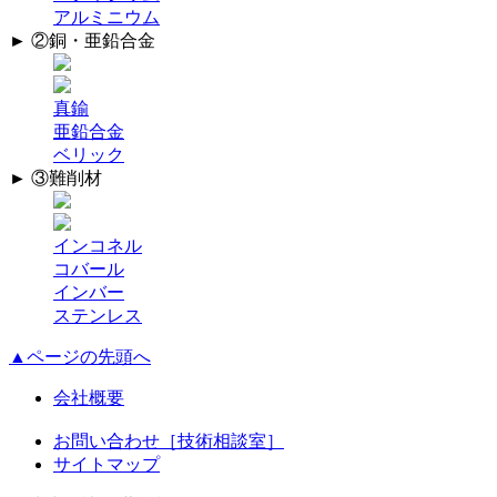
アルミニウム
► ②銅・亜鉛合金
真鍮
亜鉛合金
ベリック
► ③難削材
インコネル
コバール
インバー
ステンレス
▲ページの先頭へ
会社概要
お問い合わせ［技術相談室］
サイトマップ