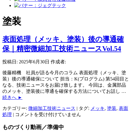
塗装
表面処理（メッキ、塗装）後の導通確
保｜精密微細加工技術ニュースVol.54
投稿日:
2025年6月30日
作成者:
後藤精機 社員が語る今月のコラム 表面処理（メッキ、塗
装）後の導通確保について 担当：K(プログラム) 第54回目と
なる、技術ニュースをお届け致します。 今回は、金属部品
のメッキ、塗装後に導通を確保する方法についてお話し …
続きへ
►
カテゴリー:
微細加工技術ニュース
|
タグ:
メッキ
,
塗装
,
表面
表
処理
|
コメントを受け付けていません
面
ものづくり動画／準備中
処