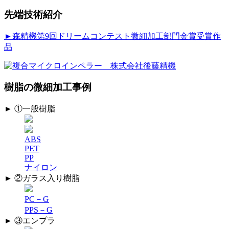
理
（メ
先端技術紹介
ッ
キ、
►森精機第9回ドリームコンテスト微細加工部門金賞受賞作
塗
品
装）
後
の
樹脂の微細加工事例
導
通
► ①一般樹脂
確
保
｜
ABS
精
PET
密
PP
微
ナイロン
細
► ②ガラス入り樹脂
加
工
PC－G
技
PPS－G
術
► ③エンプラ
ニ