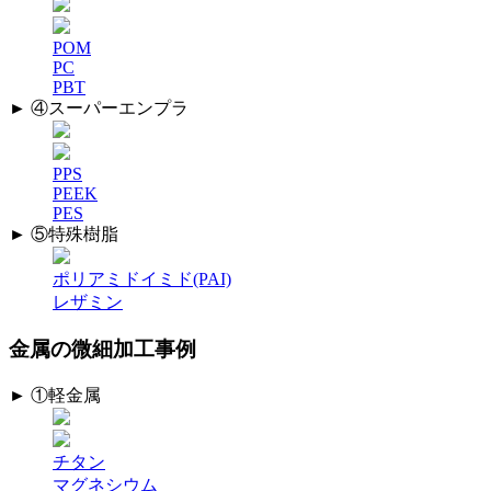
ュ
ー
POM
ス
PC
Vol.54
PBT
は
► ④スーパーエンプラ
PPS
PEEK
PES
► ⑤特殊樹脂
ポリアミドイミド(PAI)
レザミン
金属の微細加工事例
► ①軽金属
チタン
マグネシウム